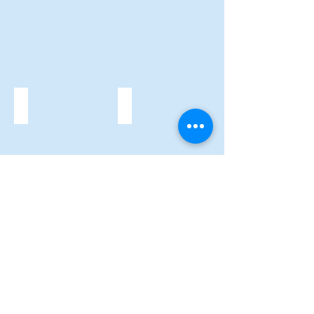
Top-Line Garagentor
Schienensysteme
Mehr anzeigen