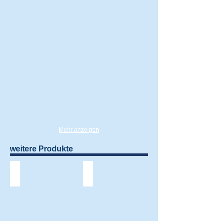
Mehr anzeigen
weitere Produkte
High-Line Garagentor
Design-Line Garagentor