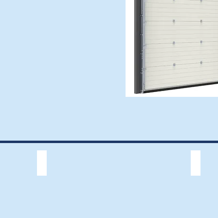
S80 - A80
Sprint