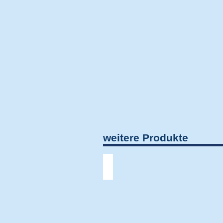
weitere Produkte
S40 - Umbra - T40 - A40